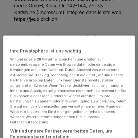
media GmbH, Kaiserstr. 142-144, 76133
Karlsruhe (
Impressum
), intégrée dans le site web
.
https://jeux.blick.ch.
2. Enregistrement/inscription
Ihre Privatsphäre ist uns wichtig
Pour pouvoir utiliser ce jeu, l’utilisateur doit
s’inscrire avec une adresse électronique et un
Wir und unsere
284
-Partner speichern und greifen auf
personenbezogene Daten wie Browserdaten oder eindeutige
nom de profil.
Kennungen auf Ihrem Gerät zu. Durch Auswahl von Akzeptieren
aktivieren Sie Tracking-Technologien für die unter „Wir und unsere
Partner verarbeiten Daten, um Ihnen Dienste bereitzustellen“
aufgeführten Zwecke. Wenn Tracker deaktiviert sind, sind manche
Inhalte und Anzeigen möglicherweise nicht mehr so relevant für Sie.
Sie können dieses Menü jederzeit wieder aufrufen, um Ihre
3. Mot de passe
Einstellungen zu ändern oder Ihre Einwilligung zu widerrufen, indem
Sie auf den Link Voreinstellungen verwalten am unteren Rand der
L’utilisateur reçoit un mot de passe pour l’accès,
Webseite klicken. Ihre Einstellungen gelten innerhalb unseres
Website. Weitere Informationen finden Sie in unserer
qu’il doit traiter confidentiellement et protéger
Datenschutzerklärung.
contre tout accès non autorisé. Il ne peut le
Wir und unsere Partner verarbeiten Daten, um
transmettre qu’aux personnes qui peuvent
Folgendes bereitzustellen: