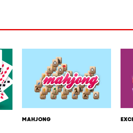
MAHJONG
EXC