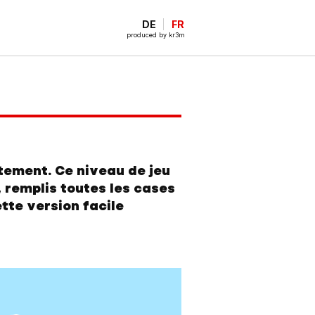
DE
FR
produced by kr3m
tement. Ce niveau de jeu
, remplis toutes les cases
tte version facile