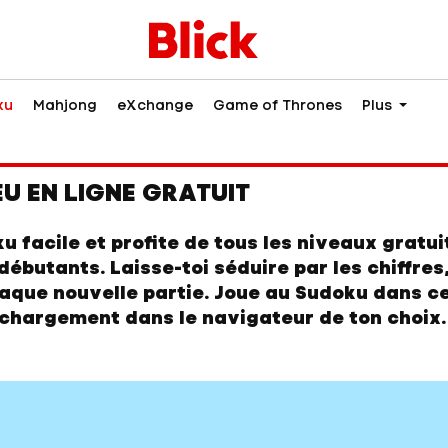
ku
Mahjong
eXchange
Game of Thrones
Plus
EU EN LIGNE GRATUIT
 facile et profite de tous les niveaux gratui
 débutants. Laisse-toi séduire par les chiffres
haque nouvelle partie. Joue au Sudoku dans ce
échargement dans le navigateur de ton choix.