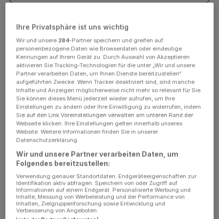
Instructions pour eXchange
Ihre Privatsphäre ist uns wichtig
Wir und unsere
284
-Partner speichern und greifen auf
personenbezogene Daten wie Browserdaten oder eindeutige
FAQ pour eXchange
Kennungen auf Ihrem Gerät zu. Durch Auswahl von Akzeptieren
aktivieren Sie Tracking-Technologien für die unter „Wir und unsere
Partner verarbeiten Daten, um Ihnen Dienste bereitzustellen“
aufgeführten Zwecke. Wenn Tracker deaktiviert sind, sind manche
Inhalte und Anzeigen möglicherweise nicht mehr so relevant für Sie.
EXCHANGE - DES HEURES DE
Sie können dieses Menü jederzeit wieder aufrufen, um Ihre
PLAISIR AVEC DES PIERRES DE JEU
Einstellungen zu ändern oder Ihre Einwilligung zu widerrufen, indem
Sie auf den Link Voreinstellungen verwalten am unteren Rand der
SCINTILLANTES
Webseite klicken. Ihre Einstellungen gelten innerhalb unseres
Website. Weitere Informationen finden Sie in unserer
Datenschutzerklärung.
Le principe du jeu est simple : tu dois relier trois pierres de
Wir und unsere Partner verarbeiten Daten, um
même couleur ou plus, placées l'une à côté de l'autre ou
Folgendes bereitzustellen:
l'une sur l'autre. Si c'est le cas, elles disparaissent et de
nouvelles pierres précieuses tombent d'en haut. Ton
Verwendung genauer Standortdaten. Endgeräteeigenschaften zur
Identifikation aktiv abfragen. Speichern von oder Zugriff auf
objectif : atteindre le nombre de points fixé ou éliminer
Informationen auf einem Endgerät. Personalisierte Werbung und
autant de pierres précieuses du plateau de jeu que le
Inhalte, Messung von Werbeleistung und der Performance von
Inhalten, Zielgruppenforschung sowie Entwicklung und
prévoit l'objectif du niveau. Cela peut paraître simple au
Verbesserung von Angeboten.