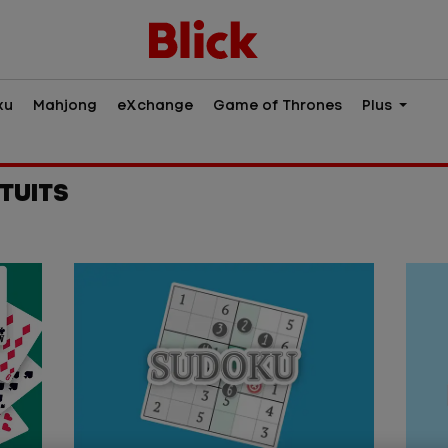
ku
Mahjong
eXchange
Game of Thrones
Plus
TUITS