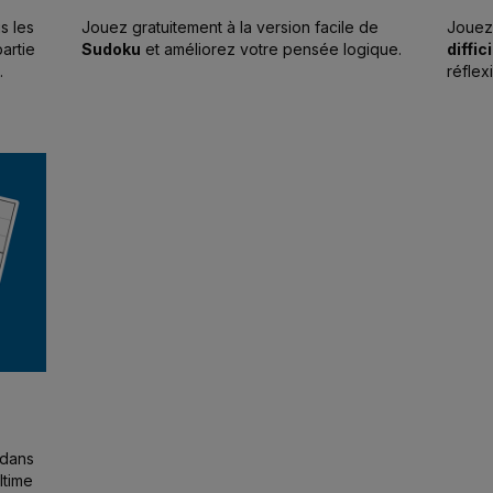
s les
Jouez gratuitement à la version facile de
Jouez 
artie
Sudoku
et améliorez votre pensée logique.
diffici
réflex
toutes
des ch
expéri
 dans
ltime