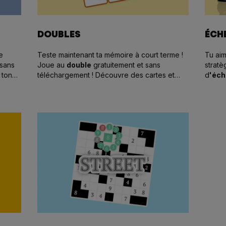
DOUBLES
ÉCH
e
Teste maintenant ta mémoire à court terme !
Tu aim
 sans
Joue au
double
gratuitement et sans
stratè
 ton
téléchargement ! Découvre des cartes et
d
'éc
trouve la contrepartie correspondante !
advers