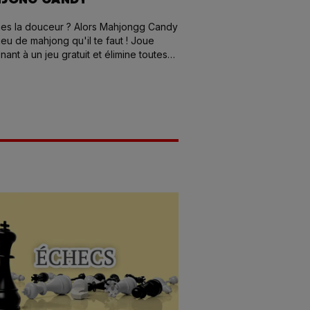
mes la douceur ? Alors Mahjongg Candy
 jeu de mahjong qu'il te faut ! Joue
nant à un jeu gratuit et élimine toutes
ires de tuiles du plateau !