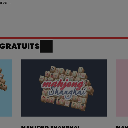
cerveau
on de
ment
GRATUITS
MAHJONG SHANGHAI
MAH