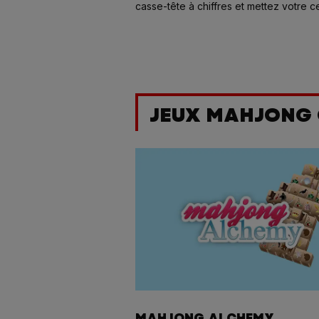
casse-tête à chiffres et mettez votre 
à l'épreuve ! Vivez maintenant le friss
Sudoku
; très difficile sans télécharge
dans votre navigateur.
JEUX MAHJONG 
MAHJONG ALCHEMY