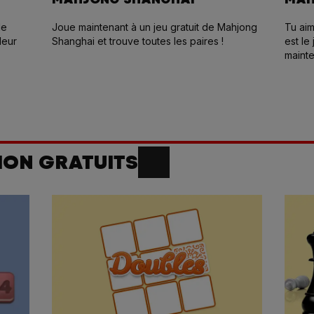
de
Joue maintenant à un jeu gratuit de Mahjong
Tu ai
leur
Shanghai et trouve toutes les paires !
est le
mainte
les pa
ION GRATUITS