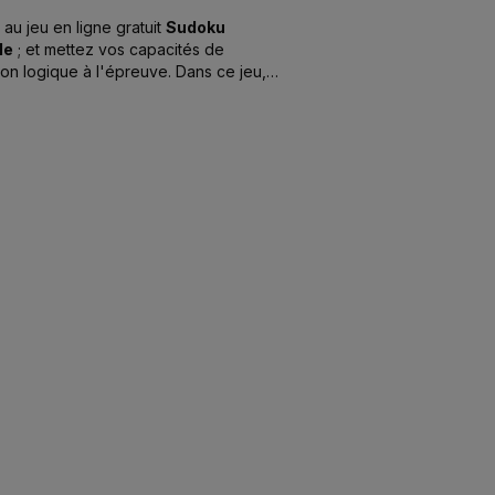
au jeu en ligne gratuit
Sudoku
le
; et mettez vos capacités de
ion logique à l'épreuve. Dans ce jeu,
 les cases doivent être remplies avec
iffres de 1 à 9. Un défi pour les joueurs
mentés !