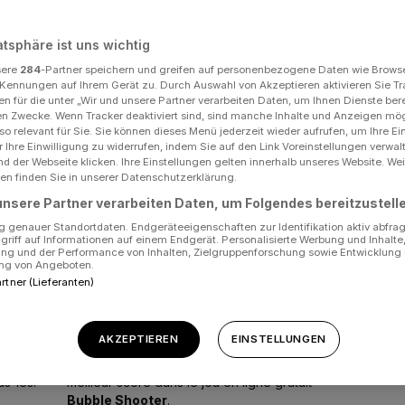
Joue au
Sudoku
gratuitement et remplis les
Jouez 
atsphäre ist uns wichtig
 un
cases avec les bons chiffres. Chaque partie
Élimin
 plus
sere
284
-Partner speichern und greifen auf personenbezogene Daten wie Brows
de Sudoku développe ta capacité de
par pa
Kennungen auf Ihrem Gerät zu. Durch Auswahl von Akzeptieren aktivieren Sie Tr
réflexion logique !
apport
n für die unter „Wir und unsere Partner verarbeiten Daten, um Ihnen Dienste bere
en Zwecke. Wenn Tracker deaktiviert sind, sind manche Inhalte und Anzeigen mö
so relevant für Sie. Sie können dieses Menü jederzeit wieder aufrufen, um Ihre E
 Ihre Einwilligung zu widerrufen, indem Sie auf den Link Voreinstellungen verwa
d der Webseite klicken. Ihre Einstellungen gelten innerhalb unseres Website. Wei
en finden Sie in unserer Datenschutzerklärung.
unsere Partner verarbeiten Daten, um Folgendes bereitzustell
 genauer Standortdaten. Endgeräteeigenschaften zur Identifikation aktiv abfra
griff auf Informationen auf einem Endgerät. Personalisierte Werbung und Inhalt
ung und der Performance von Inhalten, Zielgruppenforschung sowie Entwicklung
ng von Angeboten.
artner (Lieferanten)
AKZEPTIEREN
EINSTELLUNGEN
ine au
Tire sur toutes les bulles de savon et batte le
us-les.
meilleur score dans le jeu en ligne gratuit
Bubble Shooter
.