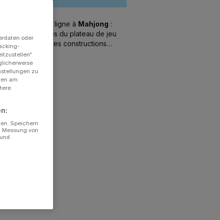
gratuitement en ligne à
Mahjong
:
ez toutes les tuiles du plateau de jeu
erdaten oder
ires - de nouvelles constructions
acking-
ent toujours de la variété !
itzustellen“
glicherweise
instellungen zu
lten am
tere
en:
gen. Speichern
e, Messung von
 und